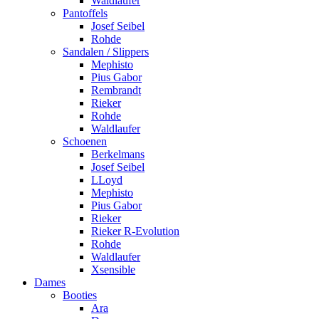
Waldlaufer
Pantoffels
Josef Seibel
Rohde
Sandalen / Slippers
Mephisto
Pius Gabor
Rembrandt
Rieker
Rohde
Waldlaufer
Schoenen
Berkelmans
Josef Seibel
LLoyd
Mephisto
Pius Gabor
Rieker
Rieker R-Evolution
Rohde
Waldlaufer
Xsensible
Dames
Booties
Ara