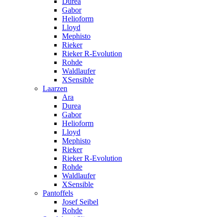
Durea
Gabor
Helioform
Lloyd
Mephisto
Rieker
Rieker R-Evolution
Rohde
Waldlaufer
XSensible
Laarzen
Ara
Durea
Gabor
Helioform
Lloyd
Mephisto
Rieker
Rieker R-Evolution
Rohde
Waldlaufer
XSensible
Pantoffels
Josef Seibel
Rohde