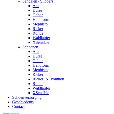
Sandalen / Slippers
Ara
Durea
Gabor
Helioform
Mephisto
Rieker
Rohde
Waldlaufer
XSensible
Schoenen
Ara
Durea
Gabor
Helioform
Mephisto
Rieker
Rieker R-Evolution
Rohde
Waldlaufer
XSensible
Schoenverzorging
Geschiedenis
Contact