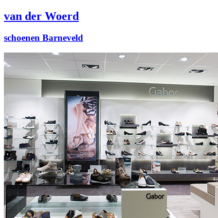
van der Woerd
schoenen Barneveld