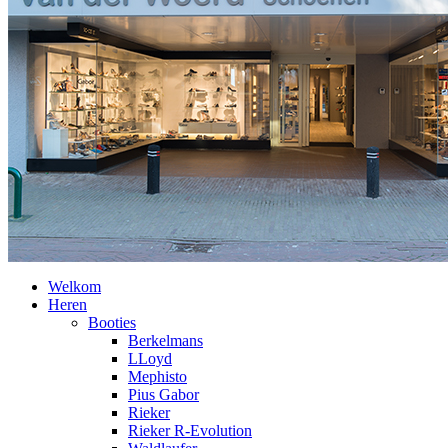
Welkom
Heren
Booties
Berkelmans
LLoyd
Mephisto
Pius Gabor
Rieker
Rieker R-Evolution