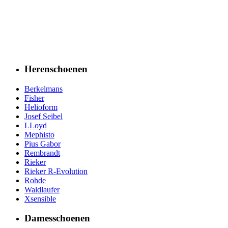
Herenschoenen
Berkelmans
Fisher
Helioform
Josef Seibel
LLoyd
Mephisto
Pius Gabor
Rembrandt
Rieker
Rieker R-Evolution
Rohde
Waldlaufer
Xsensible
Damesschoenen