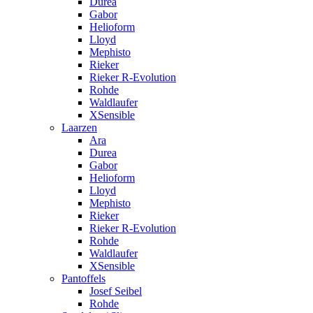
Durea
Gabor
Helioform
Lloyd
Mephisto
Rieker
Rieker R-Evolution
Rohde
Waldlaufer
XSensible
Laarzen
Ara
Durea
Gabor
Helioform
Lloyd
Mephisto
Rieker
Rieker R-Evolution
Rohde
Waldlaufer
XSensible
Pantoffels
Josef Seibel
Rohde