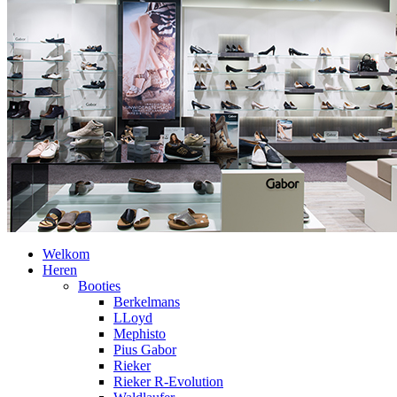
Welkom
Heren
Booties
Berkelmans
LLoyd
Mephisto
Pius Gabor
Rieker
Rieker R-Evolution