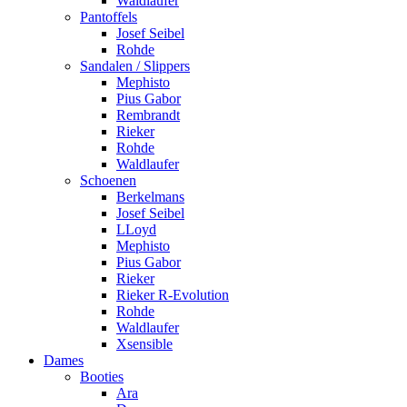
Waldlaufer
Pantoffels
Josef Seibel
Rohde
Sandalen / Slippers
Mephisto
Pius Gabor
Rembrandt
Rieker
Rohde
Waldlaufer
Schoenen
Berkelmans
Josef Seibel
LLoyd
Mephisto
Pius Gabor
Rieker
Rieker R-Evolution
Rohde
Waldlaufer
Xsensible
Dames
Booties
Ara