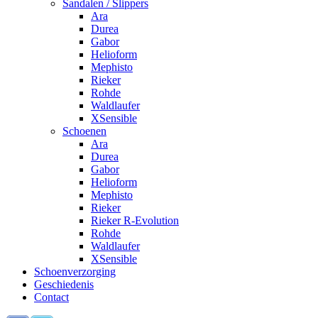
Sandalen / Slippers
Ara
Durea
Gabor
Helioform
Mephisto
Rieker
Rohde
Waldlaufer
XSensible
Schoenen
Ara
Durea
Gabor
Helioform
Mephisto
Rieker
Rieker R-Evolution
Rohde
Waldlaufer
XSensible
Schoenverzorging
Geschiedenis
Contact