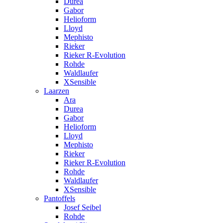
Durea
Gabor
Helioform
Lloyd
Mephisto
Rieker
Rieker R-Evolution
Rohde
Waldlaufer
XSensible
Laarzen
Ara
Durea
Gabor
Helioform
Lloyd
Mephisto
Rieker
Rieker R-Evolution
Rohde
Waldlaufer
XSensible
Pantoffels
Josef Seibel
Rohde