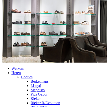
Welkom
Heren
Booties
Berkelmans
LLoyd
Mephisto
Pius Gabor
Rieker
Rieker R-Evolution