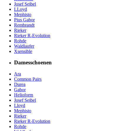
Josef Seibel
LLoyd
Mephisto
Pius Gabor
Rembrandt
Rieker
Rieker R-Evolution
Rohde
Waldlaufer
Xsensible
Damesschoenen
Ara
Common Pairs
Durea
Gabor
Helioform
Josef Seibel
Lloyd
Mephisto
Rieker
Rieker R-Evolution
Rohde