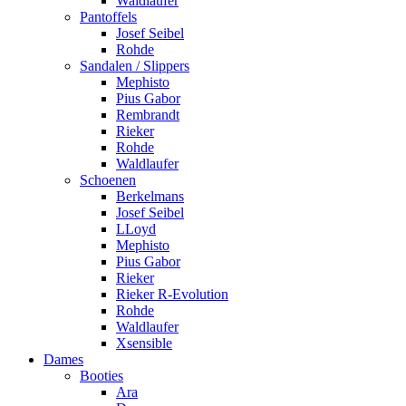
Waldlaufer
Pantoffels
Josef Seibel
Rohde
Sandalen / Slippers
Mephisto
Pius Gabor
Rembrandt
Rieker
Rohde
Waldlaufer
Schoenen
Berkelmans
Josef Seibel
LLoyd
Mephisto
Pius Gabor
Rieker
Rieker R-Evolution
Rohde
Waldlaufer
Xsensible
Dames
Booties
Ara