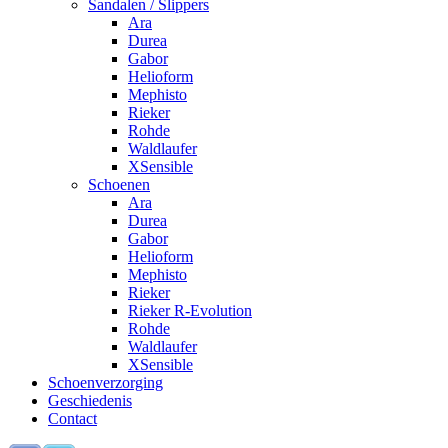
Sandalen / Slippers
Ara
Durea
Gabor
Helioform
Mephisto
Rieker
Rohde
Waldlaufer
XSensible
Schoenen
Ara
Durea
Gabor
Helioform
Mephisto
Rieker
Rieker R-Evolution
Rohde
Waldlaufer
XSensible
Schoenverzorging
Geschiedenis
Contact