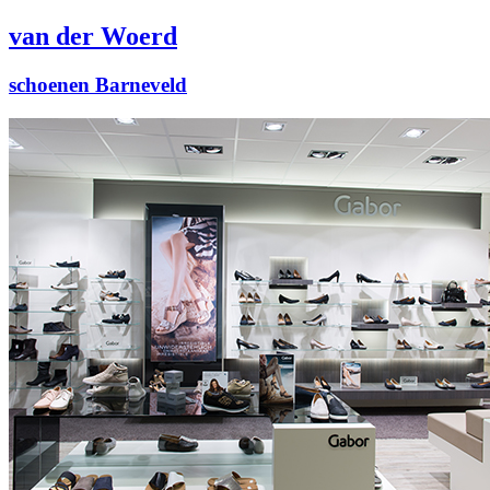
van der Woerd
schoenen Barneveld