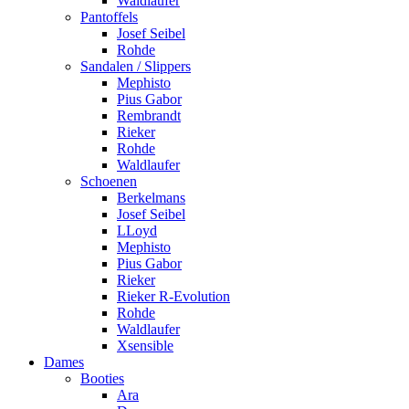
Waldlaufer
Pantoffels
Josef Seibel
Rohde
Sandalen / Slippers
Mephisto
Pius Gabor
Rembrandt
Rieker
Rohde
Waldlaufer
Schoenen
Berkelmans
Josef Seibel
LLoyd
Mephisto
Pius Gabor
Rieker
Rieker R-Evolution
Rohde
Waldlaufer
Xsensible
Dames
Booties
Ara