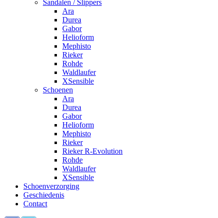
Sandalen / Slippers
Ara
Durea
Gabor
Helioform
Mephisto
Rieker
Rohde
Waldlaufer
XSensible
Schoenen
Ara
Durea
Gabor
Helioform
Mephisto
Rieker
Rieker R-Evolution
Rohde
Waldlaufer
XSensible
Schoenverzorging
Geschiedenis
Contact