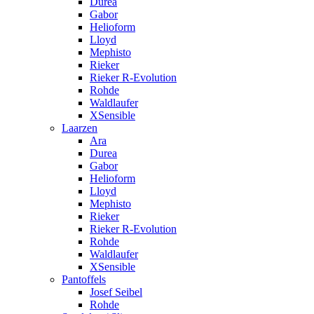
Durea
Gabor
Helioform
Lloyd
Mephisto
Rieker
Rieker R-Evolution
Rohde
Waldlaufer
XSensible
Laarzen
Ara
Durea
Gabor
Helioform
Lloyd
Mephisto
Rieker
Rieker R-Evolution
Rohde
Waldlaufer
XSensible
Pantoffels
Josef Seibel
Rohde