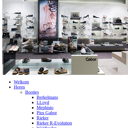
Welkom
Heren
Booties
Berkelmans
LLoyd
Mephisto
Pius Gabor
Rieker
Rieker R-Evolution