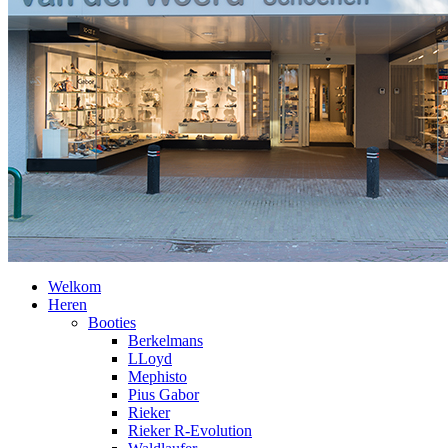
Welkom
Heren
Booties
Berkelmans
LLoyd
Mephisto
Pius Gabor
Rieker
Rieker R-Evolution