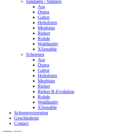
Sandalen / Slippers
Ara
Durea
Gabor
Helioform
Mephisto
Rieker
Rohde
Waldlaufer
XSensible
Schoenen
Ara
Durea
Gabor
Helioform
Mephisto
Rieker
Rieker R-Evolution
Rohde
Waldlaufer
XSensible
Schoenverzorging
Geschiedenis
Contact