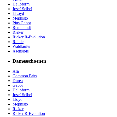
Helioform
Josef Seibel
LLoyd
Mephisto
Pius Gabor
Rembrandt
Rieker
Rieker R-Evolution
Rohde
Waldlaufer
Xsensible
Damesschoenen
Ara
Common Pairs
Durea
Gabor
Helioform
Josef Seibel
Lloyd
Mephisto
Rieker
Rieker R-Evolution