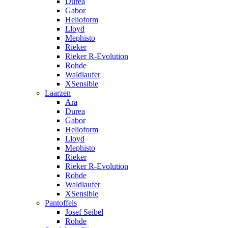
Durea
Gabor
Helioform
Lloyd
Mephisto
Rieker
Rieker R-Evolution
Rohde
Waldlaufer
XSensible
Laarzen
Ara
Durea
Gabor
Helioform
Lloyd
Mephisto
Rieker
Rieker R-Evolution
Rohde
Waldlaufer
XSensible
Pantoffels
Josef Seibel
Rohde