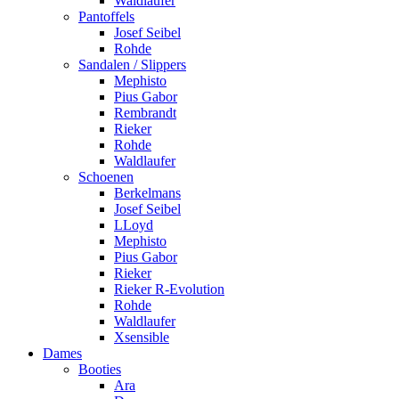
Waldlaufer
Pantoffels
Josef Seibel
Rohde
Sandalen / Slippers
Mephisto
Pius Gabor
Rembrandt
Rieker
Rohde
Waldlaufer
Schoenen
Berkelmans
Josef Seibel
LLoyd
Mephisto
Pius Gabor
Rieker
Rieker R-Evolution
Rohde
Waldlaufer
Xsensible
Dames
Booties
Ara