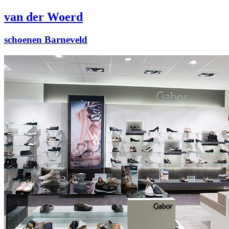
van der Woerd
schoenen Barneveld